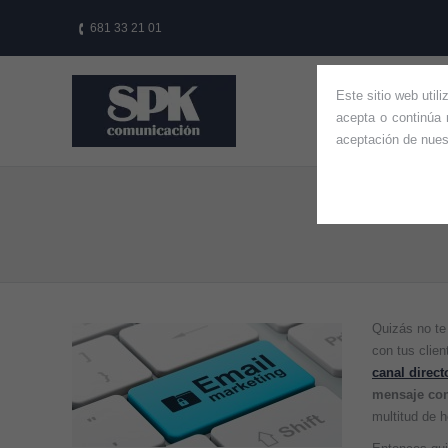
681 33 21 01
Este sitio web util
HOME
QUIÉ
acepta o continúa 
aceptación de nue
¿Por qué
You are here:
Quizás no te 
con tus clie
canal direct
mensaje con
multitud de 