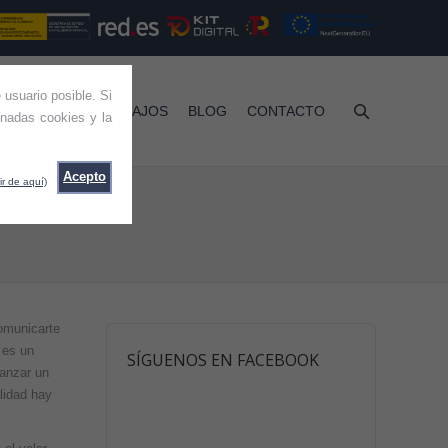
 usuario posible. Si
RVICIOS
TRABAJOS
BLOG
CONTACTO
nadas cookies y la
Acepto
ir de aquí)
arketing?
comunicarte
 es un
SÍGUENOS EN FACEBOOK
lanzar un
lidad hay