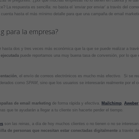
zás te preguntes: ¿por qué muchas empresas no lo tienen en cuenta y le dan 
? La respuesta es sencilla: no basta el ‘enviar por enviar’ a través del corre
n cuenta hasta el más mínimo detalle para que una campaña de email market
ng para la empresa?
er hasta dos y tres veces más económica que la que se puede realizar a travé
 ejecutada
puede reportarnos una muy buena tasa de conversión, por lo que 
entación
, el envío de correos electrónicos es mucho más efectivo. Si se rea
siderados como
SPAM
, sino que los usuarios se interesarán realmente por el 
pañas de email marketing
de forma rápida y efectiva.
Mailchimp
,
Aweber
que te ayudarán a llegar a tu cliente sin hacerte perder el tiempo.
es
son las reinas, a día de hoy muchos clientes o no tienen o no se interesan 
uilla de personas que necesitan estar conectadas digitalmente
a través de