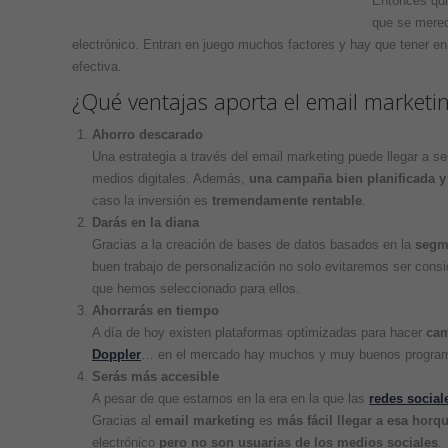
Entonces qui
que se merece
electrónico. Entran en juego muchos factores y hay que tener e
efectiva.
¿Qué ventajas aporta el email marketi
Ahorro descarado
Una estrategia a través del email marketing puede llegar a s
medios digitales. Además,
una campaña bien planificada y
caso la inversión es
tremendamente rentable
.
Darás en la diana
Gracias a la creación de bases de datos basados en la
segm
buen trabajo de personalización no solo evitaremos ser con
que hemos seleccionado para ellos.
Ahorrarás en tiempo
A día de hoy existen plataformas optimizadas para hacer
cam
Doppler
… en el mercado hay muchos y muy buenos programas 
Serás más accesible
A pesar de que estamos en la era en la que las
redes social
Gracias al
email marketing
es
más fácil llegar a esa horq
electrónico
pero no son usuarias de los medios sociales
.