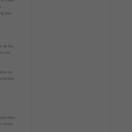
el valor
o
ing sea
s de los
en ese
liza un
contenido
,
por ellas.
l correo