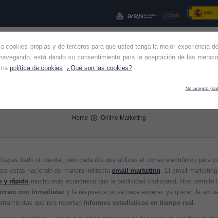
iza cookies propias y de terceros para que usted tenga la mejor experiencia de
NES SOMOS
KIT CONSULTING
KIT DIGITAL
OTROS SE
navegando, está dando su consentimiento para la aceptación de las mencio
stra
política de cookies
.
¿Qué son las cookies?
No acepto (sal
 tu empresa debería practicar más el email m
Home
Online Marketing
hayas dado ni cuenta, pero cada día que utilizas el correo electrónico para 
ntes estás haciendo de manera indirecta
email marketing
. El email marketing
o y rápido
mucho más económico que la publicidad tradicional. Nos permite 
creto con inmediatez
y la respuesta no se hace esperar, ya que en la actua
herramientas que nos reportan
informes estadísticos en tiempo real
.