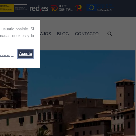
 usuario posible. Si
RVICIOS
TRABAJOS
BLOG
CONTACTO
nadas cookies y la
Acepto
ir de aquí)