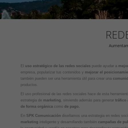
REDE
Aumentamos
El
uso estratégico de las redes sociales
puede ayudar a
mejor
empresa, popularizar tus contenidos y
mejorar el posicionami
también pueden ser una herramienta útil para crear una
comunid
productos.
El uso profesional de las redes sociales hace de esta herramien
estrategia de
marketing
, sirviendo además para generar
tráfico
de forma orgánica
como
de pago.
En
SPK Comunicación
diseñamos una estrategia en redes soci
marketing
inteligente y desarrollando también
campañas de pub