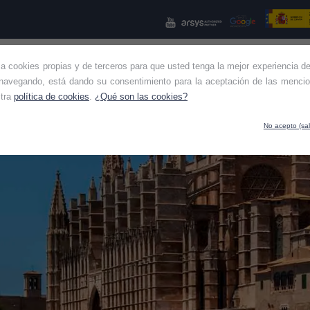
iza cookies propias y de terceros para que usted tenga la mejor experiencia de
NES SOMOS
KIT CONSULTING
KIT DIGITAL
OTROS SE
navegando, está dando su consentimiento para la aceptación de las mencio
stra
política de cookies
.
¿Qué son las cookies?
No acepto (sal