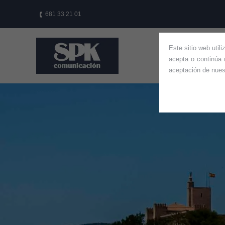
681 33 21 01
Este sitio web util
HOME
QUIÉ
acepta o continúa 
aceptación de nue