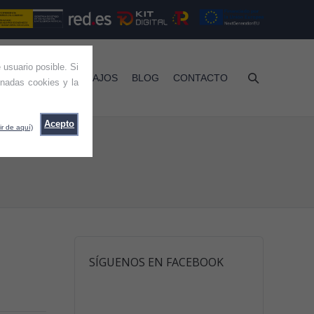
 usuario posible. Si
RVICIOS
TRABAJOS
BLOG
CONTACTO
nadas cookies y la
Acepto
ir de aquí)
SÍGUENOS EN FACEBOOK