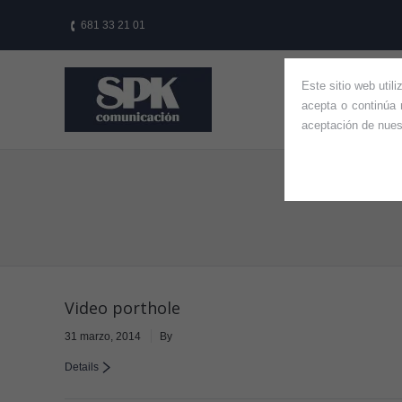
681 33 21 01
Este sitio web util
HOME
QUIÉ
acepta o continúa 
aceptación de nue
You are here:
Video porthole
31 marzo, 2014
By
Details