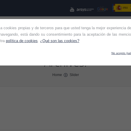
iza cookies propias y de terceros para que usted tenga la mejor experiencia de
NES SOMOS
KIT CONSULTING
KIT DIGITAL
OTROS SE
navegando, está dando su consentimiento para la aceptación de las mencio
stra
política de cookies
.
¿Qué son las cookies?
No acepto (sal
Archives:
Home
Slider