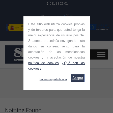
681 33 21 01
Este sitio web utiliza cookies propias
y de terceros para que usted tenga la
mejor experiencia de usuario posible.
Si acepta o continúa navegando, está
dando su consentimiento para la
aceptación de las mencionadas
cookies y la aceptación de nuestra
política de cookies
.
¿Qué son las
cookies?
Archives:
Acepto
No acepto (salir de aquí)
You are here:
Home
Nothing Found