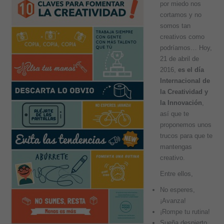
por miedo nos
cortamos y no
somos tan
creativos como
podríamos… Hoy,
21 de abril de
2016,
es el día
Internacional de
la Creatividad y
la Innovación
,
así que te
proponemos unos
trucos para que te
mantengas
creativo.
Entre ellos,
No esperes,
¡Avanza!
¡Rompe tu rutina!
Sueña despierto