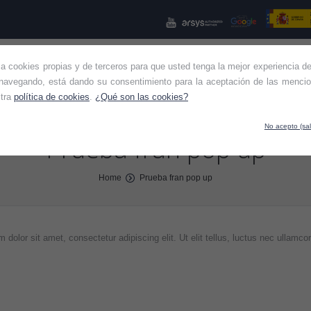
iza cookies propias y de terceros para que usted tenga la mejor experiencia de
NES SOMOS
KIT CONSULTING
KIT DIGITAL
OTROS SE
navegando, está dando su consentimiento para la aceptación de las mencio
stra
política de cookies
.
¿Qué son las cookies?
No acepto (sal
Prueba fran pop up
Home
Prueba fran pop up
 dolor sit amet, consectetur adipiscing elit. Ut elit tellus, luctus nec ullamco