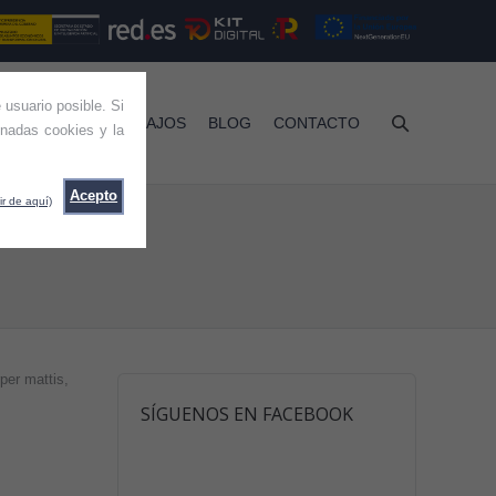
 usuario posible. Si
RVICIOS
TRABAJOS
BLOG
CONTACTO
nadas cookies y la
Acepto
ir de aquí)
rper mattis,
SÍGUENOS EN FACEBOOK