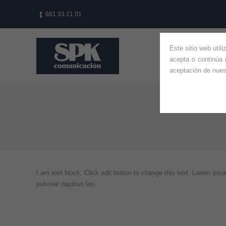
681 33 21 01
Este sitio web util
HOME
QUIÉ
acepta o continúa 
aceptación de nue
You are here:
I am text block. Click edit button to change this text. Lorem ipsum
pulvinar dapibus leo.