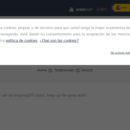
iza cookies propias y de terceros para que usted tenga la mejor experiencia de
NES SOMOS
KIT CONSULTING
KIT DIGITAL
OTROS SE
navegando, está dando su consentimiento para la aceptación de las mencio
stra
política de cookies
.
¿Qué son las cookies?
No acepto (sal
fanuzzi
Home
Testimonials
fanuzzi
re all amazing(5/5 stars), keep up the great work!