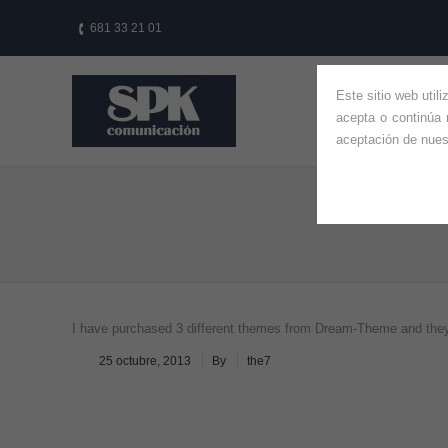
681 33 21 01
Este sitio web util
HOME
QUIÉ
acepta o continúa 
aceptación de nue
You are here:
I have purchased 3 different themes from Dream-Theme and they a
25 octubre, 2013
By
the7