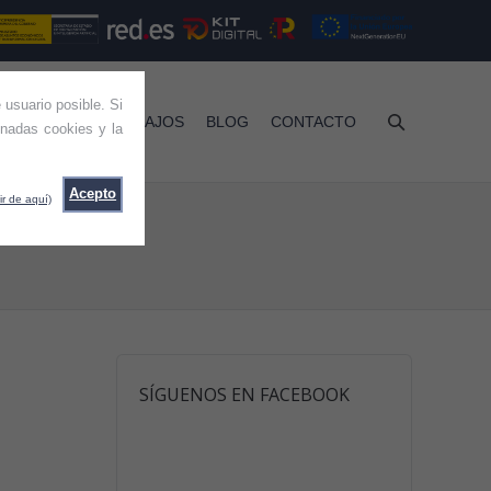
 usuario posible. Si
RVICIOS
TRABAJOS
BLOG
CONTACTO
nadas cookies y la
Acepto
ir de aquí)
SÍGUENOS EN FACEBOOK