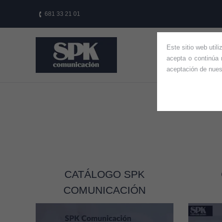
681 33 21 01
Este sitio web util
HOME
QUIÉ
acepta o continúa 
aceptación de nue
CATÁLOGO SPK
COMUNICACIÓN