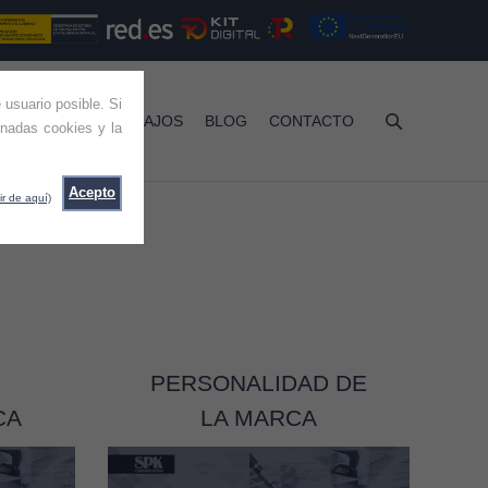
 usuario posible. Si
RVICIOS
TRABAJOS
BLOG
CONTACTO
nadas cookies y la
Acepto
ir de aquí)
PERSONALIDAD DE
CA
LA MARCA