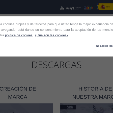
iza cookies propias y de terceros para que usted tenga la mejor experiencia de
NES SOMOS
KIT CONSULTING
KIT DIGITAL
OTROS SE
navegando, está dando su consentimiento para la aceptación de las mencio
stra
política de cookies
.
¿Qué son las cookies?
No acepto (sal
DESCARGAS
CREACIÓN DE
HISTORIA DE
MARCA
NUESTRA MAR